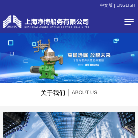
中文版
|
ENGLISH
关于我们
ABOUT US