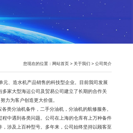
您现在的位置：
网站首页
>
关于我们
>
公司简介
油单元、造水机产品销售的科技型企业。目前我司发展
与多家大型海运公司及贸易公司建立了长期的合作关
，努力为客户创造更大价值。
供应各类分油机备件，二手分油机，分油机的航修服务。
过程中遇到各类问题。公司在上海的仓库有上万种备件
件，涉及上百种型号。多年来，公司始终坚持以顾客至