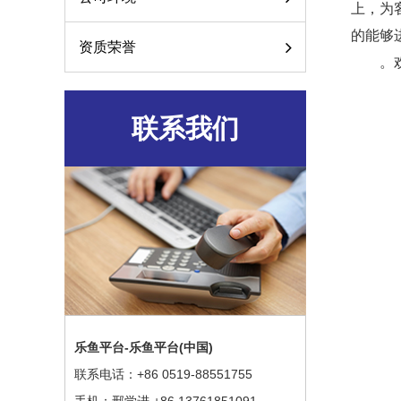
上，为
的能够
资质荣誉
。
联系我们
乐鱼平台-乐鱼平台(中国)
联系电话：+86 0519-88551755
手机：邢学进 +86 13761851091