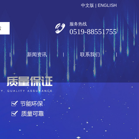
中文版
|
ENGLISH
服务热线
0519-88551755
新闻资讯
联系我们