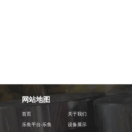
网站地图
首页
关于我们
乐鱼平台-乐鱼
设备展示