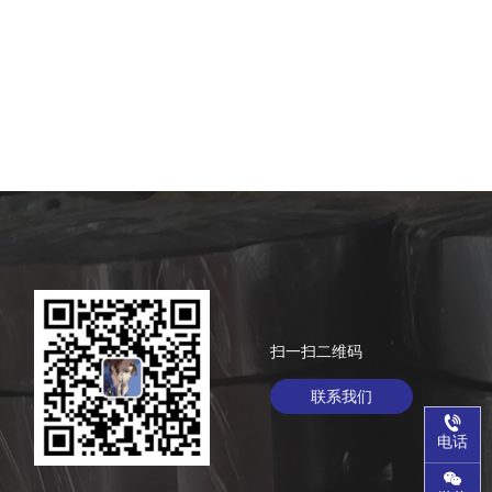
扫一扫二维码
联系我们
电话