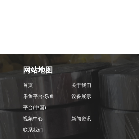
网站地图
首页
关于我们
乐鱼平台-乐鱼
设备展示
平台(中国)
视频中心
新闻资讯
联系我们