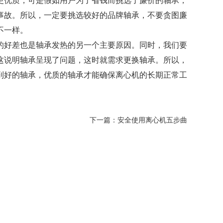
优质，可是假如用户为了省钱而挑选了廉价的轴承，
事故。所以，一定要挑选较好的品牌轴承，不要贪图廉
不一样。
好差也是轴承发热的另一个主要原因。同时，我们要
这说明轴承呈现了问题，这时就需求更换轴承。所以，
到好的轴承，优质的轴承才能确保离心机的长期正常工
下一篇：
安全使用离心机五步曲