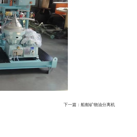
下一篇：
船舶矿物油分离机