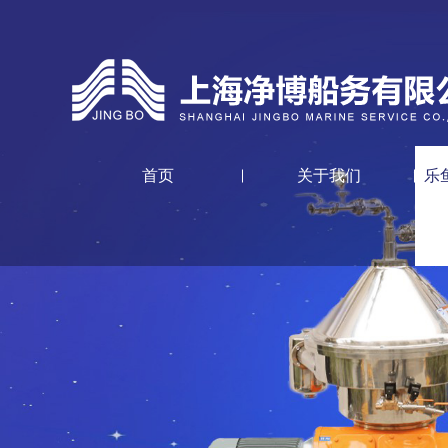
首页
关于我们
乐