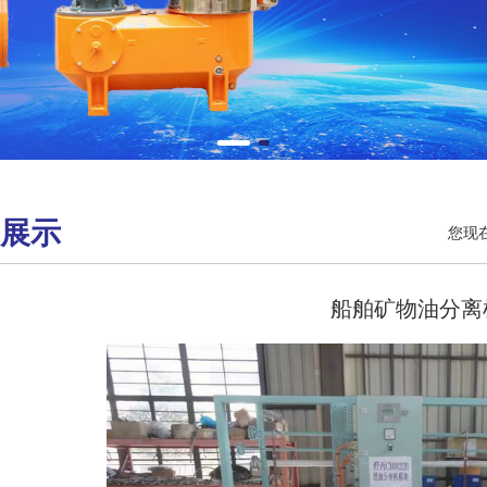
展示
您现
船舶矿物油分离