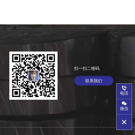
扫一扫二维码
联系我们
电话
微信