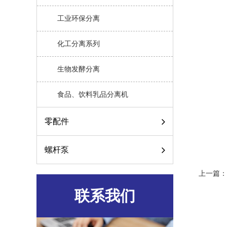
工业环保分离
化工分离系列
生物发酵分离
食品、饮料乳品分离机
零配件
螺杆泵
上一篇：
联系我们